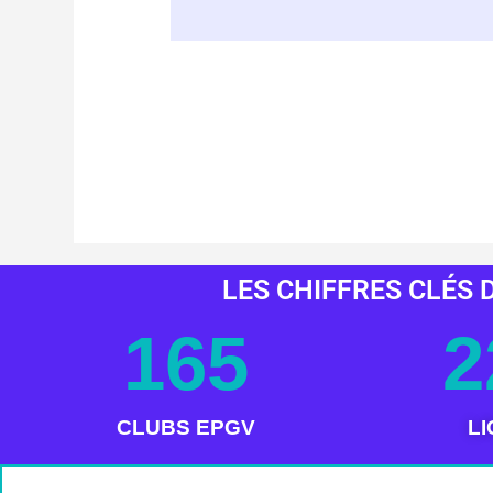
LES CHIFFRES CLÉS D
165
2
CLUBS EPGV
L