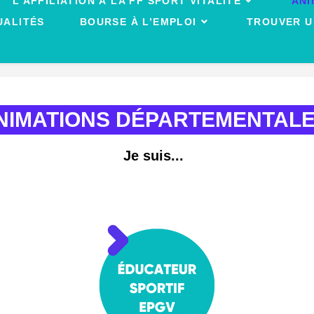
L’AFFILIATION À LA FF SPORT VITALITÉ
ANI
UALITÉS
BOURSE À L’EMPLOI
TROUVER U
NIMATIONS DÉPARTEMENTAL
Je suis...