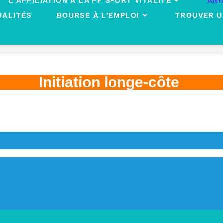
L’AFFILIATION À LA FF SPORT VITALITÉ
ANI
UALITÉS
BOURSE À L’EMPLOI
TROUVER U
Initiation longe-côte