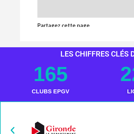
LES CHIFFRES CLÉS D
165
2
CLUBS EPGV
L