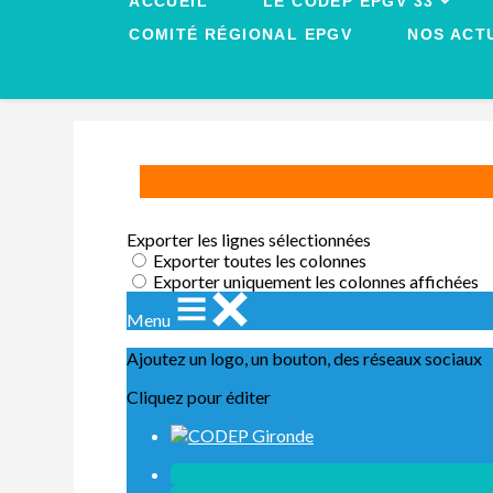
ACCUEIL
LE CODEP EPGV 33
COMITÉ RÉGIONAL EPGV
NOS ACT