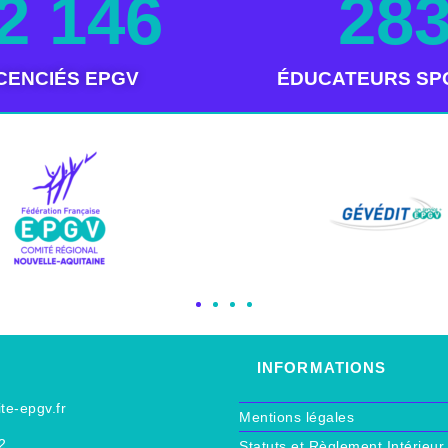
2 146
28
ICENCIÉS EPGV
ÉDUCATEURS SP
INFORMATIONS
e-epgv.fr
Mentions légales
2
Statuts et Règlement Intérie