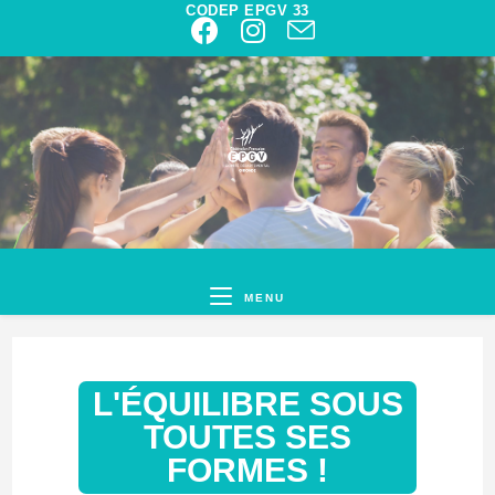
CODEP EPGV 33
MENU
L'ÉQUILIBRE SOUS
TOUTES SES
FORMES !