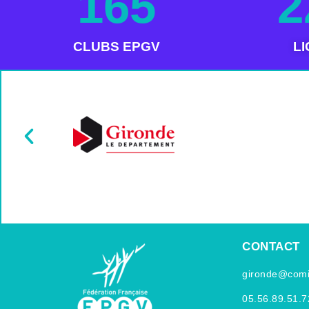
165
2
CLUBS EPGV
L
CONTACT
gironde@comit
05.56.89.51.7