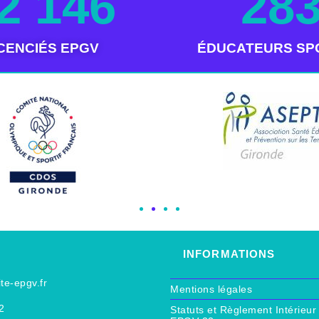
2 146
28
ICENCIÉS EPGV
ÉDUCATEURS SP
INFORMATIONS
e-epgv.fr
Mentions légales
2
Statuts et Règlement Intérie